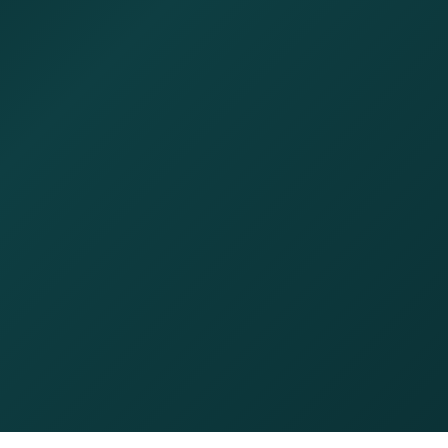
"
„Dank Baufina Mainz haben wir die
perfekte Finanzierung für unser
Traumhaus gefunden. Kompetent,
schnell und absolut zuverlässig!"
Anna & Markus T.
Mainz · Eigentumswohnung