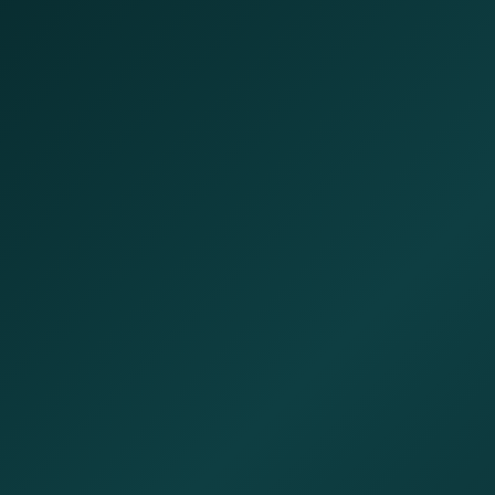
0+
0+
Bankpartner
Jahre Erfahrung
0+
0%
zufriedene Kunden
kostenlose Beratung